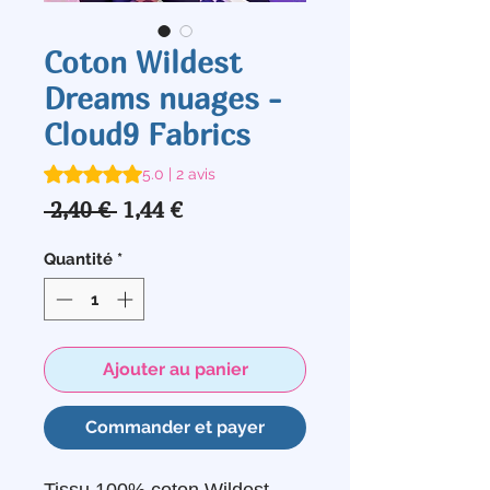
Coton Wildest
Dreams nuages -
Cloud9 Fabrics
La note est de 5.0 sur cinq étoiles selon 2 avis
5.0 | 2 avis
Prix
Prix
 2,40 € 
1,44 €
original
promotionnel
Quantité
*
Ajouter au panier
Commander et payer
Tissu 100% coton Wildest