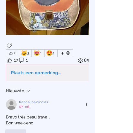
Couture
🐱
😻
😍
8
3
1
5
17
1
85
Plaats een opmerking...
Nieuwste
franceline.nicolas
07 mrt
Bravo très beau travail 
Bon week-end 
Like