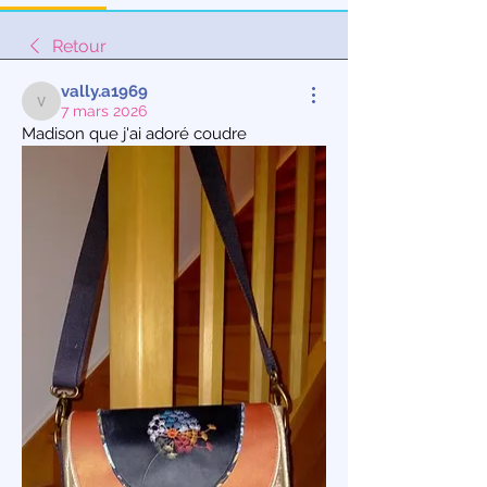
Retour
vally.a1969
7 mars 2026
vally.a1969
Madison que j'ai adoré coudre