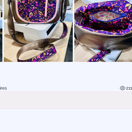
res
21