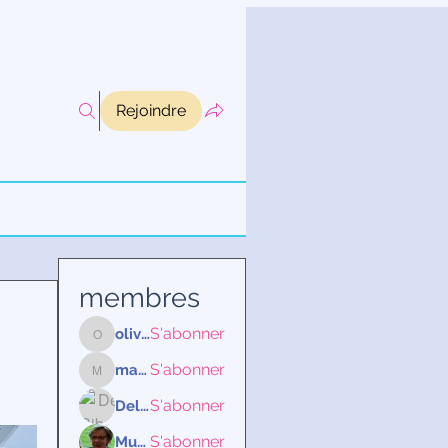
Rejoindre
membres
S'abonner
olivia85.ob
olivia85.ob
S'abonner
martineweisemburger
martineweisemburger
S'abonner
Delphine Ribeaucourt
S'abonner
Murielle Vieque