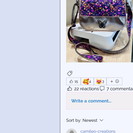
Couture
🥰
😻
15
4
3
22 réactions
7 commentai
Write a comment...
Sort by:
Newest
camileo-creations