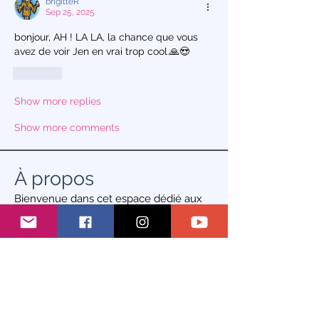
brigitteR
Sep 25, 2025
bonjour, AH ! LA LA, la chance que vous 
avez de voir Jen en vrai trop cool.🙏😍
Like
Show more replies
Show more comments
À propos
Bienvenue dans cet espace dédié aux
échanges autour de la cr
...
Lire plus
membres
S'abonner
olivia85.ob
olivia85.ob