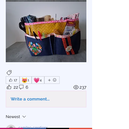
Couture
😻
💗
17
1
4
22
6
237
Write a comment...
Newest
camileo-creations