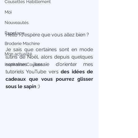
Cousettes Habillement
Moi
Nouveautés
Papotage
Hello ! J'espère que vous allez bien ?
Broderie Machine
Je sais que certaines sont en mode 
Mon actualité
lutins de Noël, alors depuis quelques 
semaines j'essaie d'orienter mes 
Inspiration Couture
tutoriels YouTube vers 
des idées de 
cadeaux que vous pourrez glisser 
sous le sapin 
;) 