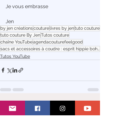
Je vous embrasse 
Jen
by jen créations
couture
livres by jen
tuto couture
tuto couture By Jen
Tutos couture
chaîne YouTube
agendacouturefeelgood
sacs et accessoires à coudre : esprit hippie bohèm
Tutos YouTube
Voir tout
Posts récents