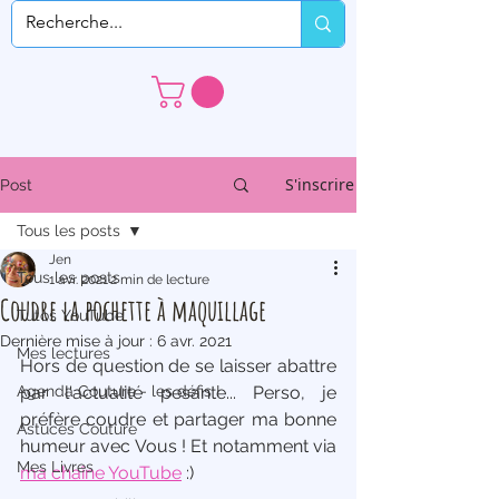
S'inscrire
Post
Tous les posts
Jen
Tous les posts
1 avr. 2021
2 min de lecture
Coudre la pochette à maquillage
Tutos YouTube
Dernière mise à jour :
6 avr. 2021
Mes lectures
Hors de question de se laisser abattre 
Agenda Couture - les défis !
par l'actualité pesante... Perso, je 
préfère coudre et partager ma bonne 
Astuces Couture
humeur avec Vous ! Et notamment via 
Mes Livres
ma chaîne YouTube
 :) 