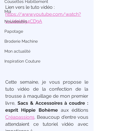
Cousettes Habillement
Lien vers le tuto vidéo : 
Moi
https://www.youtube.com/watch?
v=UdekKg4CD9A
Nouveautés
Papotage
Broderie Machine
Mon actualité
Inspiration Couture
Cette semaine, je vous propose le 
tuto vidéo de la confection de la 
trousse à maquillage de mon premier 
livre, 
Sacs & Accessoires à coudre : 
esprit Hippie Bohème
 aux éditions 
Créapassions
. Beaucoup d'entre vous 
attendaient ce tutoriel vidéo avec 