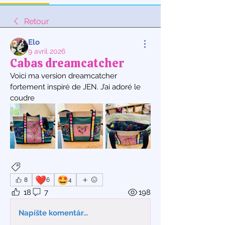
Retour
Elo
9 avril 2026
Cabas dreamcatcher
Voici ma version dreamcatcher 
fortement inspiré de JEN. J’ai adoré le 
coudre 
Couture
❤️
🤩
8
6
4
18
7
198
Napíšte komentár...