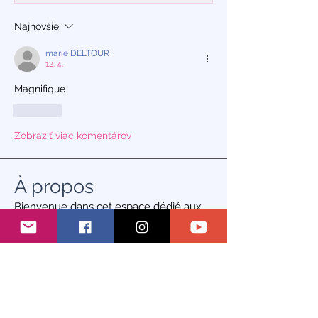
Najnovšie
marie DELTOUR
12. 4.
Magnifique 
Like
Zobraziť viac komentárov
À propos
Bienvenue dans cet espace dédié aux
échanges autour de la cr
...
Lire plus
membres
S'abonner
olivia85.ob