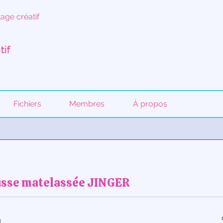
age créatif
tif
Fichiers
Membres
À propos
ousse matelassée JINGER
B