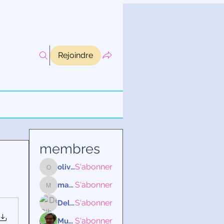
Rejoindre
membres
S'abonner
olivia85.ob
olivia85.ob
S'abonner
martineweisemburger
martineweisemburger
S'abonner
Delphine Ribeaucourt
S'abonner
Murielle Vieque