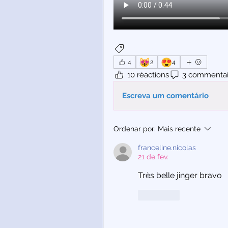
Couture
😻
😍
4
2
4
10 réactions
3 commentai
Escreva um comentário
Ordenar por:
Mais recente
franceline.nicolas
21 de fev.
Très belle jinger bravo
Curtir