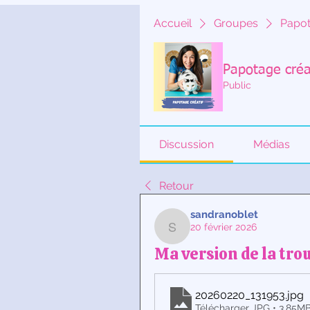
Accueil
Groupes
Papot
Papotage créa
Public
Discussion
Médias
Retour
sandranoblet
20 février 2026
sandranoblet
Ma version de la tr
20260220_131953
.jpg
Télécharger JPG • 3.85M