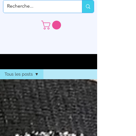
S'inscrire
Le Blog
Tous les posts
Tous les posts
Tutos YouTube
Mes lectures
Agenda Couture
- les défis !
Astuces Couture
Mes Livres