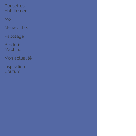
Cousettes
Habillement
Moi
Nouveautés
Papotage
Broderie
Machine
Mon actualité
Inspiration
Couture